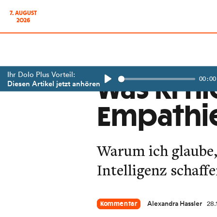
7. AUGUST
2026
Ihr Dolo Plus Vorteil:
00:00
Was KI ni
Diesen Artikel jetzt anhören
Play
Empathie
Warum ich glaube,
Intelligenz schaffe
Alexandra Hassler
28.
Kommentar