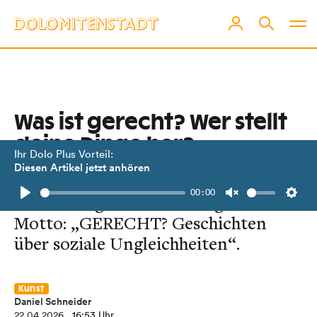
Was ist gerecht? Wer stellt
deine Dinge her?
Ihr Dolo Plus Vorteil:
Diesen Artikel jetzt anhören
Fragen wie diese stellt eine
00:00
Ausstellung im Museum Aguntum.
Play
Unmute
Setti
Motto: „GERECHT? Geschichten
über soziale Ungleichheiten“.
Kunst
Daniel Schneider
22.04.2026
, 16:53 Uhr