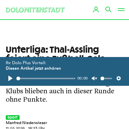
Unterliga: Thal-Assling
feiert eine Fußball-Gala
Ihr Dolo Plus Vorteil:
Diesen Artikel jetzt anhören
5:0 gegen den Tabellenführer
00:00
Seeboden! Osttiroler Kärntnerliga
Play
Unmute
Setti
Klubs blieben auch in dieser Runde
ohne Punkte.
Sport
Manfred Niederwieser
11.05.2026
, 18:23 Uhr