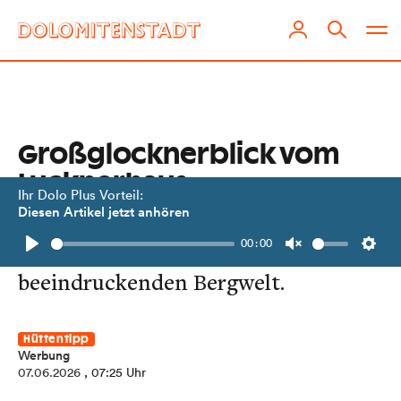
Großglocknerblick vom
Lucknerhaus
Ihr Dolo Plus Vorteil:
Diesen Artikel jetzt anhören
Der Gasthof liegt am Ende der Kalser
00:00
Glocknerstraße inmitten einer
Play
Unmute
Setti
beeindruckenden Bergwelt.
Hüttentipp
Werbung
07.06.2026
, 07:25 Uhr