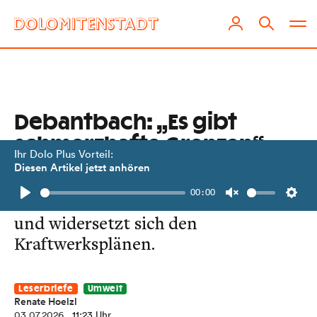
Debantbach: „Es gibt
schmerzhafte Grenzen“
Ihr Dolo Plus Vorteil:
Diesen Artikel jetzt anhören
Renate Hölzl plädiert in ihrem
00:00
Leserbrief für den Schutz des Bachs
Play
Unmute
Setti
und widersetzt sich den
Kraftwerksplänen.
Leserbriefe
Umwelt
Renate Hoelzl
03.07.2026
, 11:23 Uhr