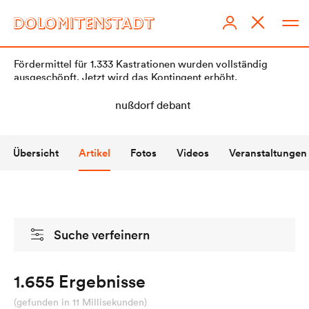
Fördermittel für 1.333 Kastrationen wurden vollständig
ausgeschöpft. Jetzt wird das Kontingent erhöht.
Übersicht
Artikel
Fotos
Videos
Veranstaltungen
DOLOMITENSTADT
Impressum
Suche verfeinern
Redaktionsstatut
Datenschutz
1.655 Ergebnisse
KI-Richtlinien
(gefunden in 11 Millisekunden)