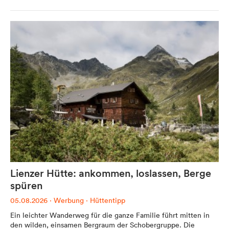
Werbung
Anzeigenpreise
Reichweite / Statistik
Anfragen / Kontakt
Mein Dolomitenstadt.at
Lienzer Hütte: ankommen, loslassen, Berge
Anmelden
spüren
Registrieren
05.08.2026
·
Werbung
·
Hüttentipp
FAQ & Service
Ein leichter Wanderweg für die ganze Familie führt mitten in
den wilden, einsamen Bergraum der Schobergruppe. Die