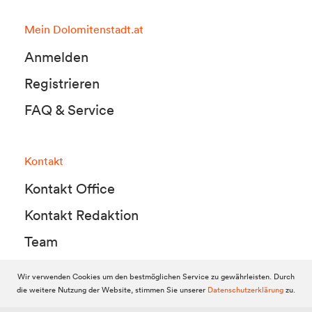
Mein Dolomitenstadt.at
Anmelden
Registrieren
FAQ & Service
Kontakt
Kontakt Office
Kontakt Redaktion
Team
Wir verwenden Cookies um den bestmöglichen Service zu gewährleisten. Durch
die weitere Nutzung der Website, stimmen Sie unserer
Datenschutzerklärung
zu.
© 2010-2026 Dolomitenstadt.at
Dolomitenstadt Media KG, Dolomitenstraße 1 / 7. Stock, 9900 Lienz,