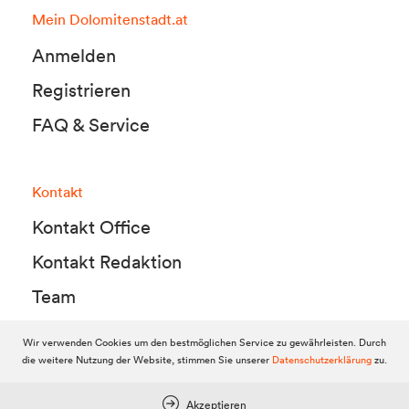
Mein Dolomitenstadt.at
Anmelden
Registrieren
FAQ & Service
Kontakt
Kontakt Office
Kontakt Redaktion
Team
Wir verwenden Cookies um den bestmöglichen Service zu gewährleisten. Durch
die weitere Nutzung der Website, stimmen Sie unserer
Datenschutzerklärung
zu.
© 2010-2026 Dolomitenstadt.at
Dolomitenstadt Media KG, Dolomitenstraße 1 / 7. Stock, 9900 Lienz,
Tel.:
04852 700500
Akzeptieren