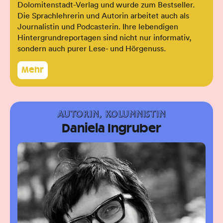
Dolomitenstadt-Verlag und wurde zum Bestseller.
Die Sprachlehrerin und Autorin arbeitet auch als
Journalistin und Podcasterin. Ihre lebendigen
Hintergrundreportagen sind nicht nur informativ,
sondern auch purer Lese- und Hörgenuss.
Mehr
AUTORIN, KOLUMNISTIN
Daniela Ingruber