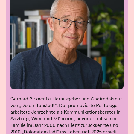
Gerhard Pirkner ist Herausgeber und Chefredakteur
von „Dolomitenstadt“. Der promovierte Politologe
arbeitete Jahrzehnte als Kommunikationsberater in
Salzburg, Wien und München, bevor er mit seiner
Familie im Jahr 2000 nach Lienz zurückkehrte und
2010 „Dolomitenstadt“ ins Leben rief. 2025 erhielt