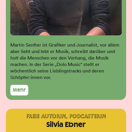
Martin Senfter ist Grafiker und Journalist, vor allem
aber liebt und lebt er Musik, schreibt darüber und
holt die Menschen vor den Vorhang, die Musik
machen. In der Serie „Dolo Music“ stellt er
wöchentlich seine Lieblingstracks und deren
Schöpfer:innen vor.
Mehr
FREIE AUTORIN, PODCASTERIN
Silvia Ebner