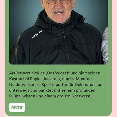
Als Torwart hieß er „Das Wiesel“ und hielt seinen
Kasten bei Rapid Lienz rein, nun ist Manfred
Niederwieser als Sportreporter für Dolomitenstadt
unterwegs und punktet mit seinem profunden
Fußballwissen und einem großen Netzwerk.
Mehr