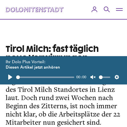
Tirol Milch: fast täglich
neue Verwirrungen
Ihr Dolo Plus Vorteil:
Diesen Artikel jetzt anhören
Von Ende August weg wurden fast
00:00
täglich neue Diskussionen bezüglich
Play
Unmute
Setti
des Tirol Milch Standortes in Lienz
laut. Doch rund zwei Wochen nach
Beginn des Zitterns, ist noch immer
nicht klar, ob die Arbeitsplätze der 22
Mitarbeiter nun gesichert sind.