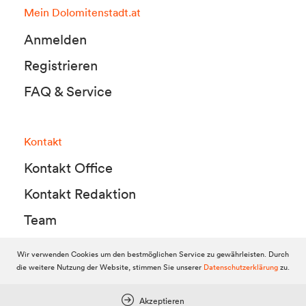
Mein Dolomitenstadt.at
Anmelden
Registrieren
FAQ & Service
Kontakt
Kontakt Office
Kontakt Redaktion
Team
Wir verwenden Cookies um den bestmöglichen Service zu gewährleisten. Durch
die weitere Nutzung der Website, stimmen Sie unserer
Datenschutzerklärung
zu.
© 2010-2026 Dolomitenstadt.at
Dolomitenstadt Media KG, Dolomitenstraße 1 / 7. Stock, 9900 Lienz,
Tel.:
04852 700500
Akzeptieren