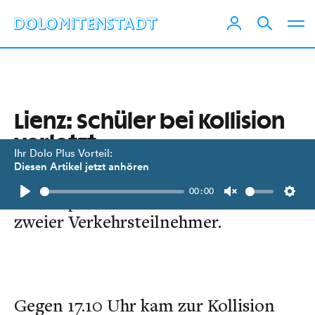
Lienz: Schüler bei Kollision
verletzt
Ihr Dolo Plus Vorteil:
Diesen Artikel jetzt anhören
Im Stadtbereich von Lienz kam es
00:00
am 1. April zu einem Zusammenstoß
Play
Unmute
Setti
zweier Verkehrsteilnehmer.
Gegen 17.10 Uhr kam zur Kollision