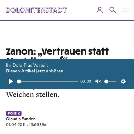
Zanon: „Vertrauen statt
Machtkampf“
Ihr Dolo Plus Vorteil:
Diesen Artikel jetzt anhören
ÖVP-Bezirksparteivorstand will in
00:00
Klausur personelle und inhaltliche
Play
Unmute
Setti
Weichen stellen.
Politik
Claudia Funder
01.04.2011
, 13:56 Uhr