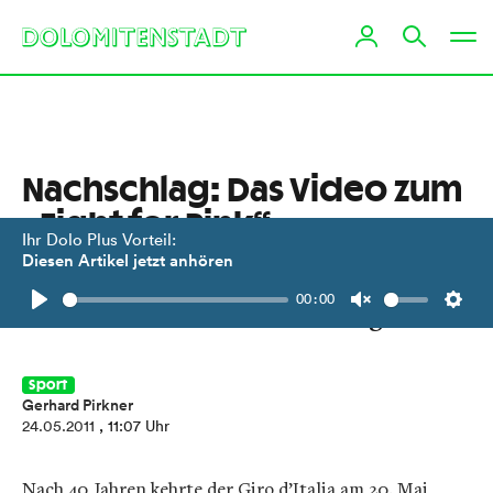
Nachschlag: Das Video zum
„Fight for Pink“
Ihr Dolo Plus Vorteil:
Diesen Artikel jetzt anhören
Dolomitenstadt hat die rosarote
00:00
Karawane mit der Kamera begleitet.
Play
Unmute
Setti
Sport
Gerhard Pirkner
24.05.2011
, 11:07 Uhr
Nach 40 Jahren kehrte der Giro d’Italia am 20. Mai