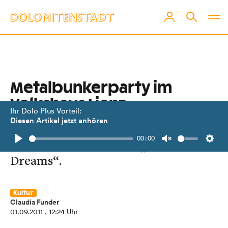
Metalbunkerparty im
Volkshaus Lienz
Ihr Dolo Plus Vorteil:
Diesen Artikel jetzt anhören
Als Top-Act live on stage: die
00:00
Nordtiroler Formation „Lost
Play
Unmute
Setti
Dreams“.
Kultur
Claudia Funder
01.09.2011
, 12:24 Uhr