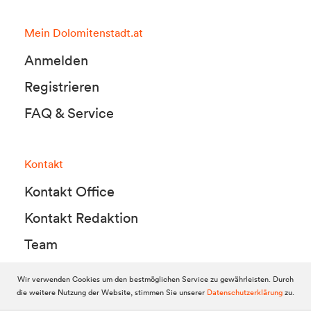
Mein Dolomitenstadt.at
Anmelden
Registrieren
FAQ & Service
Kontakt
Kontakt Office
Kontakt Redaktion
Team
Wir verwenden Cookies um den bestmöglichen Service zu gewährleisten. Durch
die weitere Nutzung der Website, stimmen Sie unserer
Datenschutzerklärung
zu.
© 2010-2026 Dolomitenstadt.at
Dolomitenstadt Media KG, Dolomitenstraße 1 / 7. Stock, 9900 Lienz,