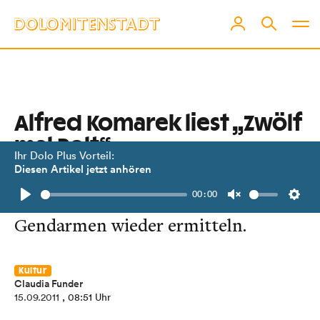
Alfred Komarek liest „Zwölf
mal Polt“
Ihr Dolo Plus Vorteil:
Diesen Artikel jetzt anhören
Der Autor lässt seinen schrullig-
00:00
liebenswerten Weinviertler Kult-
Play
Unmute
Setti
Gendarmen wieder ermitteln.
Kultur
Claudia Funder
15.09.2011
, 08:51 Uhr