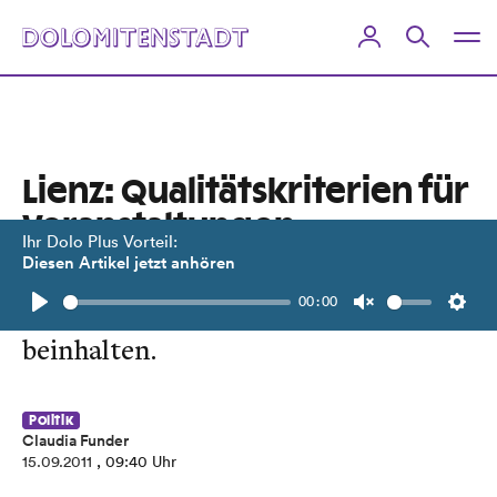
Lienz: Qualitätskriterien für
Veranstaltungen
Ihr Dolo Plus Vorteil:
Diesen Artikel jetzt anhören
Die geplante Definition soll auch
00:00
Limit für Lautstärke bei Events
Play
Unmute
Setti
beinhalten.
Politik
Claudia Funder
15.09.2011
, 09:40 Uhr