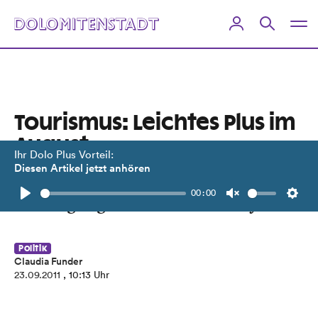
Tourismus: Leichtes Plus im
August
Ihr Dolo Plus Vorteil:
Diesen Artikel jetzt anhören
Der Bezirk Lienz verzeichnete 11.526
00:00
Nächtigungen mehr als im Vorjahr.
Play
Unmute
Setti
Politik
Claudia Funder
23.09.2011
, 10:13 Uhr