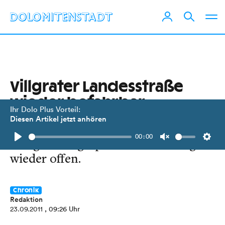
Villgrater Landesstraße
wieder befahrbar
Ihr Dolo Plus Vorteil:
Diesen Artikel jetzt anhören
Ab heute Mittag ist die nach einem
00:00
Hangrutsch gesperrte Verbindung
Play
Unmute
Setti
wieder offen.
Chronik
Redaktion
23.09.2011
, 09:26 Uhr