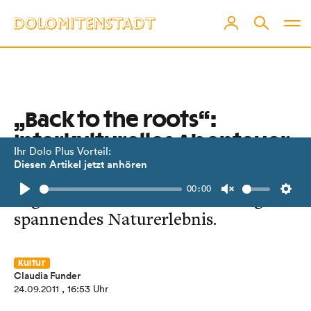
„Back to the roots“:
Interkulturelles Abenteuer
Ihr Dolo Plus Vorteil:
Diesen Artikel jetzt anhören
Outdoor leben und überleben:
00:00
Jugendliche aus vier Staaten wagten
Play
Unmute
Setti
spannendes Naturerlebnis.
Kultur
Claudia Funder
24.09.2011
, 16:53 Uhr