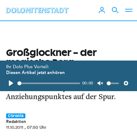
Großglockner – der
magische Berg
Ihr Dolo Plus Vorteil:
Diesen Artikel jetzt anhören
„Erlebnis Österreich“ ist dem
00:00
Geheimnis des mystischen
Play
Unmute
Setti
Anziehungspunktes auf der Spur.
Chronik
Redaktion
11.10.2011
, 07:50 Uhr