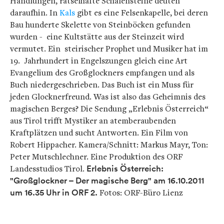
Handlungen, rätselhafte Schalensteine deuten
daraufhin. In
Kals
gibt es eine Felsenkapelle, bei deren
Bau hunderte Skelette von Steinböcken gefunden
wurden - eine Kultstätte aus der Steinzeit wird
vermutet. Ein steirischer Prophet und Musiker hat im
19. Jahrhundert in Engelszungen gleich eine Art
Evangelium des Großglockners empfangen und als
Buch niedergeschrieben. Das Buch ist ein Muss für
jeden Glocknerfreund. Was ist also das Geheimnis des
magischen Berges? Die Sendung „Erlebnis Österreich“
aus Tirol trifft Mystiker an atemberaubenden
Kraftplätzen und sucht Antworten. Ein Film von
Robert Hippacher. Kamera/Schnitt: Markus Mayr, Ton:
Peter Mutschlechner. Eine Produktion des ORF
Landesstudios Tirol.
Erlebnis Österreich:
"Großglockner – Der magische Berg"
am 16.10.2011
um
16.35 Uhr in ORF 2.
Fotos: ORF-Büro Lienz