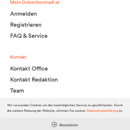
Mein Dolomitenstadt.at
Anmelden
Registrieren
FAQ & Service
Kontakt
Kontakt Office
Kontakt Redaktion
Team
Wir verwenden Cookies um den bestmöglichen Service zu gewährleisten. Durch
die weitere Nutzung der Website, stimmen Sie unserer
Datenschutzerklärung
zu.
© 2010-2026 Dolomitenstadt.at
Dolomitenstadt Media KG, Dolomitenstraße 1 / 7. Stock, 9900 Lienz,
Tel.:
04852 700500
Akzeptieren