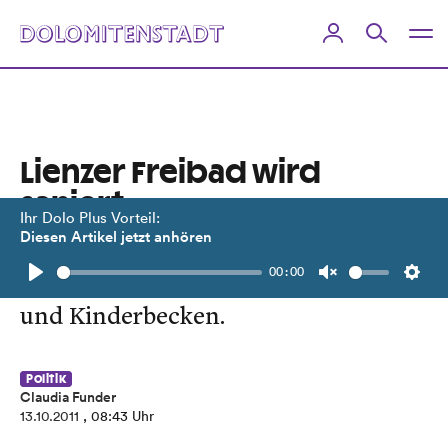
Lienzer Freibad wird
saniert
Ihr Dolo Plus Vorteil:
Diesen Artikel jetzt anhören
Der Stadtrat beschloss dringend
00:00
erforderliche Maßnahmen an Außen-
Play
Unmute
Setti
und Kinderbecken.
Politik
Claudia Funder
13.10.2011
, 08:43 Uhr