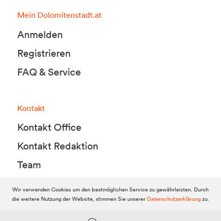
Mein Dolomitenstadt.at
Anmelden
Registrieren
FAQ & Service
Kontakt
Kontakt Office
Kontakt Redaktion
Team
Wir verwenden Cookies um den bestmöglichen Service zu gewährleisten. Durch
die weitere Nutzung der Website, stimmen Sie unserer
Datenschutzerklärung
zu.
© 2010-2026 Dolomitenstadt.at
Dolomitenstadt Media KG, Dolomitenstraße 1 / 7. Stock, 9900 Lienz,
Tel.:
04852 700500