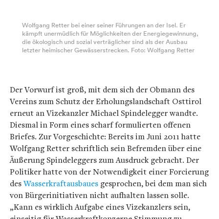
Wolfgang Retter bei einer seiner Führungen an der Isel. Er
kämpft unermüdlich für Möglichkeiten der Energiegewinnung,
die ökologisch und sozial verträglicher sind als der Ausbau
letzter heimischer Gewässerstrecken. Foto: Wolfgang Retter
Der Vorwurf ist groß, mit dem sich der Obmann des
Vereins zum Schutz der Erholungslandschaft Osttirol
erneut an Vizekanzler Michael Spindelegger wandte.
Diesmal in Form eines scharf formulierten offenen
Briefes. Zur Vorgeschichte: Bereits im Juni 2011 hatte
Wolfgang Retter schriftlich sein Befremden über eine
Äußerung Spindeleggers zum Ausdruck gebracht. Der
Politiker hatte von der Notwendigkeit einer Forcierung
des
Wasserkraftausbaues
gesprochen, bei dem man sich
von Bürgerinitiativen nicht aufhalten lassen solle.
„Kann es wirklich Aufgabe eines Vizekanzlers sein,
einseitig für Wasserkraftkonzerne Stimmung zu