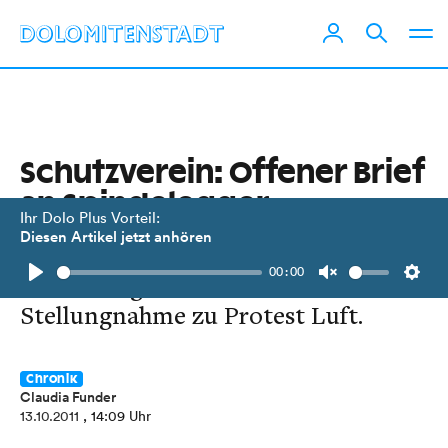
Schutzverein: Offener Brief
an Spindelegger
Ihr Dolo Plus Vorteil:
Diesen Artikel jetzt anhören
Obmann Wolfgang Retter macht
00:00
seinem Ärger über fehlende
Play
Unmute
Setti
Stellungnahme zu Protest Luft.
Chronik
Claudia Funder
13.10.2011
, 14:09 Uhr