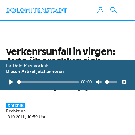
Verkehrsunfall in Virgen:
Auto überschlug sich
Ihr Dolo Plus Vorteil:
Diesen Artikel jetzt anhören
Junge Lenkerin kam in
Virgen
von
00:00
Straße ab und prallte gegen Felsen.
Play
Unmute
Setti
Chronik
Redaktion
18.10.2011
, 10:59 Uhr