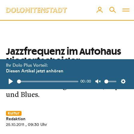
Jazzfrequenz im Autohaus
Niedertscheider
Ihr Dolo Plus Vorteil:
Diesen Artikel jetzt anhören
Benefizkonzert am 28. Oktober 2011
00:00
mit feinsten Klängen des Jazz, Pop
Play
Unmute
Setti
und Blues.
Kultur
Redaktion
25.10.2011
, 09:30 Uhr