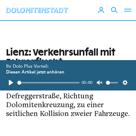
Lienz: Verkehrsunfall mit
Fahrerflucht
Ihr Dolo Plus Vorteil:
Diesen Artikel jetzt anhören
Dienstagvormittag gegen 10.30 Uhr
00:00
kam es in der Franz-von-
Play
Unmute
Setti
Defreggerstraße, Richtung
Dolomitenkreuzung, zu einer
seitlichen Kollision zweier Fahrzeuge.