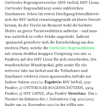
Osttiroler Bogensportvereine (BSV Iseltal, HSV Lienz,
Osttiroler Bogenschützen) sowie zahlreichen
Zuschauern. Schon im ersten Durchgang kristallisierte
sich der BSV Iseltal erwartungsgemäß als klarer Favorit
heraus, da der Verein im Moment wohl die höchste
Dichte an guten Turnierschützen aufweist – und man
war natürlich in voller Stärke angerückt. Äußerst
spannend gestaltete sich die Entscheidung um den
zweiten Platz, welche die
Osttiroler Bogenschützen
mit einem denkbar knappen Vorsprung von nur 12
Punkten auf den HSV Lienz für sich entschieden. Der
wunderschöne Wanderpokal, geht somit für ein
weiteres Jahr ins Iseltal und die Teilnehmer und
Zuschauer erlebten einen spannenden Auftakt zur
Indoor-Saison 2011/12.
Ergebnis:
BSV Iseltal, 3191
Punkte; 2) OSTTIROLER BOGENSCHÜTZEN, 2904
Punkte; 3) HSV LIENZ, 2892 Punkte
Vorschau:
Das 1.
Turnier im Rahmen des 7. Dolomiten-Cup 2011/2012
findet am 19. November 2011 in der völlig neu