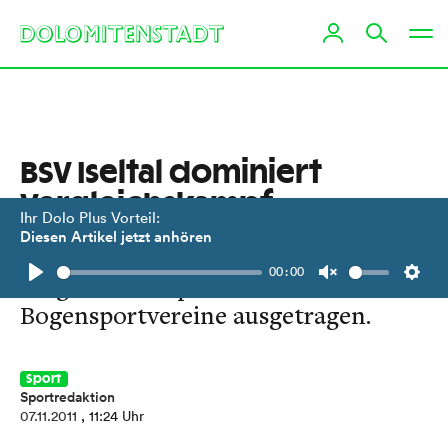
BSV Iseltal dominiert
Vergleichskampf
Ihr Dolo Plus Vorteil:
Diesen Artikel jetzt anhören
Bereits zum 5. Mal wurde der
00:00
Vergleichskampf der Osttiroler
Play
Unmute
Setti
Bogensportvereine ausgetragen.
Sport
Sportredaktion
07.11.2011
, 11:24 Uhr