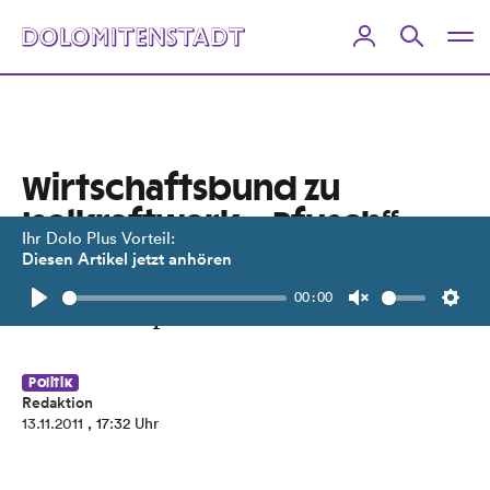
Wirtschaftsbund zu
Iselkraftwerk: „Pfusch“
Ihr Dolo Plus Vorteil:
Diesen Artikel jetzt anhören
Zanon und Wibmer kritisieren Kölls
00:00
Kraftwerkspläne scharf.
Play
Unmute
Setti
Politik
Redaktion
13.11.2011
, 17:32 Uhr