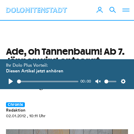
Ade, oh Tannenbaum! Ab 7.
Jänner wird entsorgt
Ihr Dolo Plus Vorteil:
Diesen Artikel jetzt anhören
Christbäume werden in Lienz
00:00
kostenlos gesammelt und verwertet.
Play
Unmute
Setti
Chronik
Redaktion
02.01.2012
, 10:11 Uhr