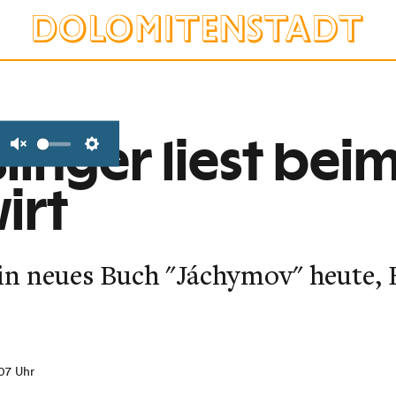
linger liest bei
Unmute
Settings
irt
ein neues Buch "Jáchymov" heute, 
07 Uhr