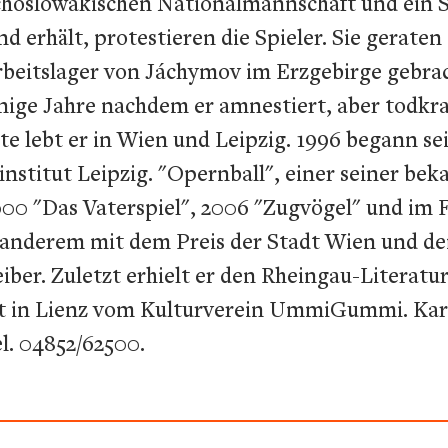
hoslowakischen Nationalmannschaft und ein St
nd erhält, protestieren die Spieler. Sie gerat
rbeitslager von Jáchymov im Erzgebirge gebra
nige Jahre nachdem er amnestiert, aber todkran
e lebt er in Wien und Leipzig. 1996 begann sei
institut Leipzig. "Opernball", einer seiner b
00 "Das Vaterspiel", 2006 "Zugvögel" und im F
r anderem mit dem Preis der Stadt Wien und de
ber. Zuletzt erhielt er den Rheingau-Literatur
irt in Lienz vom Kulturverein UmmiGummi. Kar
l. 04852/62500.