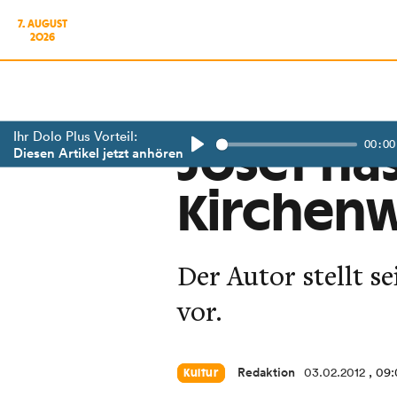
7. AUGUST
2026
Ihr Dolo Plus Vorteil:
00:00
Josef Has
Diesen Artikel jetzt anhören
Play
Kirchenw
Der Autor stellt s
vor.
Redaktion
03.02.2012
, 09:
Kultur