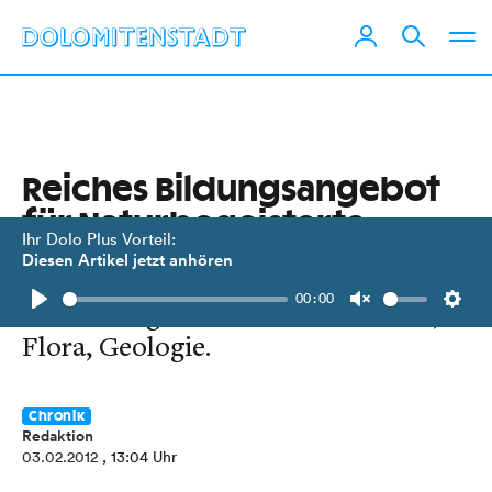
Reiches Bildungsangebot
für Naturbegeisterte
Ihr Dolo Plus Vorteil:
Diesen Artikel jetzt anhören
36 Seminare der Nationalpark
00:00
Akademie geben Einblick in Fauna,
Play
Unmute
Setti
Flora, Geologie.
Chronik
Redaktion
03.02.2012
, 13:04 Uhr