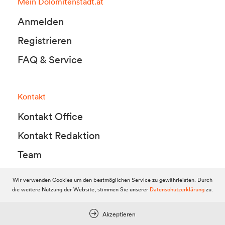
Mein Dolomitenstadt.at
Anmelden
Registrieren
FAQ & Service
Kontakt
Kontakt Office
Kontakt Redaktion
Team
Wir verwenden Cookies um den bestmöglichen Service zu gewährleisten. Durch
die weitere Nutzung der Website, stimmen Sie unserer
Datenschutzerklärung
zu.
© 2010-2026 Dolomitenstadt.at
Dolomitenstadt Media KG, Dolomitenstraße 1 / 7. Stock, 9900 Lienz,
Tel.:
04852 700500
Akzeptieren