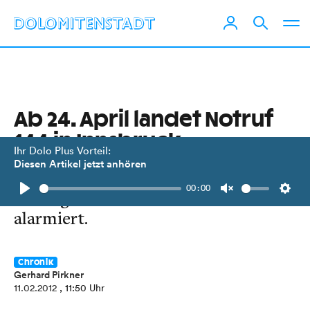
Ab 24. April landet Notruf
144 in Innsbruck
Ihr Dolo Plus Vorteil:
Diesen Artikel jetzt anhören
Osttiroler Einsatzkräfte werden
00:00
künftig durch die Leitstelle Tirol
Play
Unmute
Setti
alarmiert.
Chronik
Gerhard Pirkner
11.02.2012
, 11:50 Uhr