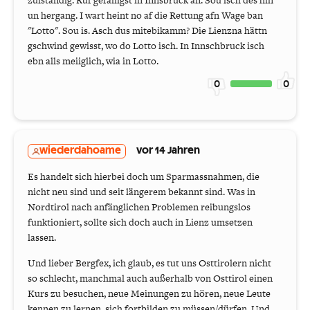
zuiständig. Ruf gefälligst in Innsbruck an. Sou isch des hin
un hergang. I wart heint no af die Rettung afn Wage ban
"Lotto". Sou is. Asch dus mitebikamm? Die Lienzna hättn
gschwind gewisst, wo do Lotto isch. In Innschbruck isch
ebn alls meiiglich, wia in Lotto.
0
0
wiederdahoame
vor 14 Jahren
Es handelt sich hierbei doch um Sparmassnahmen, die
nicht neu sind und seit längerem bekannt sind. Was in
Nordtirol nach anfänglichen Problemen reibungslos
funktioniert, sollte sich doch auch in Lienz umsetzen
lassen.
Und lieber Bergfex, ich glaub, es tut uns Osttirolern nicht
so schlecht, manchmal auch außerhalb von Osttirol einen
Kurs zu besuchen, neue Meinungen zu hören, neue Leute
kennen zu lernen, sich fortbilden zu müssen/dürfen. Und