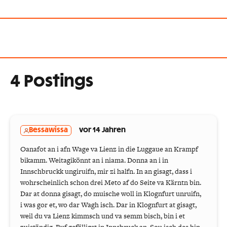
4 Postings
Bessawissa
vor 14 Jahren
Oanafot an i afn Wage va Lienz in die Luggaue an Krampf
bikamm. Weitagikönnt an i niama. Donna an i in
Innschbruckk ungiruifn, mir zi halfn. In an gisagt, dass i
wohrscheinlich schon drei Meto af do Seite va Kärntn bin.
Dar at donna gisagt, do muische woll in Klognfurt unruifn,
i was gor et, wo dar Wagh isch. Dar in Klognfurt at gisagt,
weil du va Lienz kimmsch und va semm bisch, bin i et