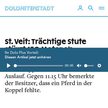
St. Veit: Trächtige Stute
stürzt 150 Meter ab
Ihr Dolo Plus Vorteil:
Diesen Artikel jetzt anhören
Drei Noriker-Pferde waren in einer
00:00
Pferdekoppel in
St Veit i.D.
beim
Play
Unmute
Setti
Auslauf. Gegen 11.15 Uhr bemerkte
der Besitzer, dass ein Pferd in der
Koppel fehlte.