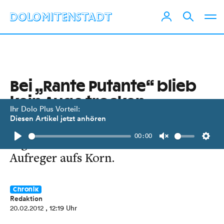
Bei „Rante Putante“ blieb
kein Auge trocken
Ihr Dolo Plus Vorteil:
Diesen Artikel jetzt anhören
28. Sillianer Faschingssitzung nahm
00:00
regionale und internationale
Play
Unmute
Setti
Aufreger aufs Korn.
Chronik
Redaktion
20.02.2012
, 12:19 Uhr