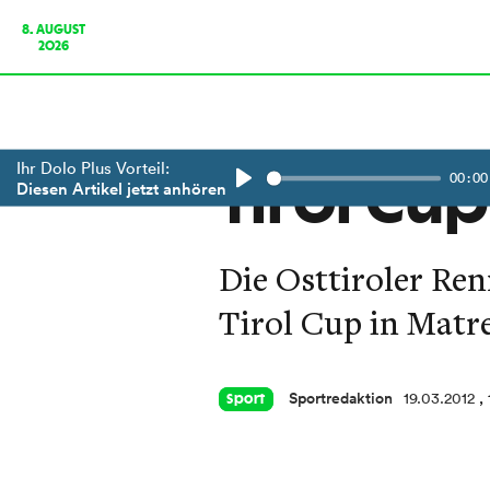
8. AUGUST
2026
Ihr Dolo Plus Vorteil:
00:00
Tirol Cup
Diesen Artikel jetzt anhören
Play
Die Osttiroler Ren
Tirol Cup in Matre
Sportredaktion
19.03.2012
,
Sport