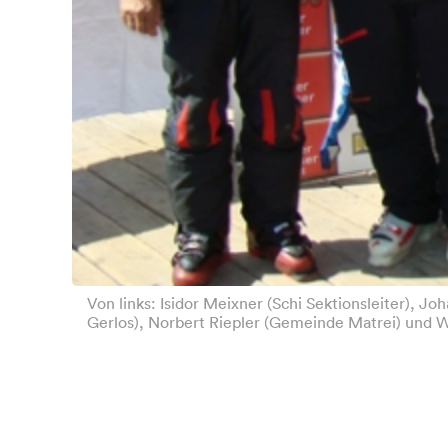
Von links: Isidor Meixner (Schi Sektionsleiter), J
Gerlos), Norbert Riepler (Gemeinde Matrei) und W