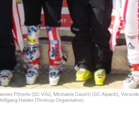
ohannes Pitterle (SC Vils), Michaela Casotti (SC Alpach), Veron
olfgang Haider (Tirolcup Organisator).