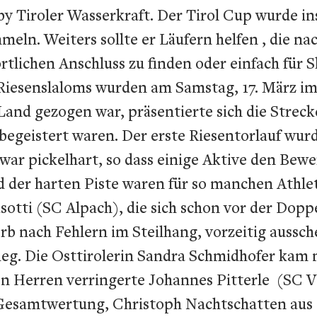
y Tiroler Wasserkraft. Der Tirol Cup wurde i
eln. Weiters sollte er Läufern helfen , die n
tlichen Anschluss zu finden oder einfach für 
 Riesenslaloms wurden am Samstag, 17. März i
Land gezogen war, präsentierte sich die Strec
begeistert waren. Der erste Riesentorlauf wurd
ar pickelhart, so dass einige Aktive den Bewe
 der harten Piste waren für so manchen Athlete
otti (SC Alpach), die sich schon vor der Dopp
rb nach Fehlern im Steilhang, vorzeitig aussch
ieg. Die Osttirolerin Sandra Schmidhofer kam
en Herren verringerte Johannes Pitterle (SC V
Gesamtwertung, Christoph Nachtschatten aus B