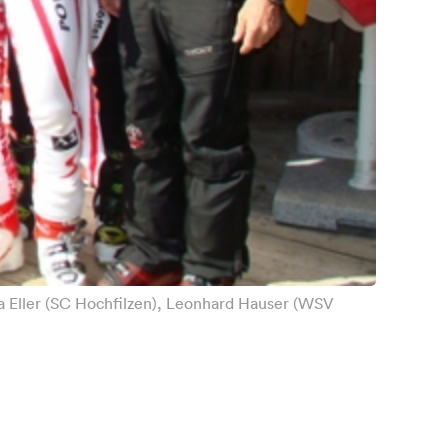
ika Eller (SC Hochfilzen), Leonhard Hauser (WSV