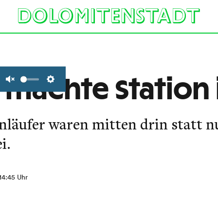
 machte Station 
Unmute
Settings
nläufer waren mitten drin statt n
i.
 14:45 Uhr