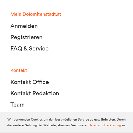
Mein Dolomitenstadt.at
Anmelden
Registrieren
FAQ & Service
Kontakt
Kontakt Office
Kontakt Redaktion
Team
Wir verwenden Cookies um den bestmöglichen Service zu gewährleisten. Durch
die weitere Nutzung der Website, stimmen Sie unserer
Datenschutzerklärung
zu.
© 2010-2026 Dolomitenstadt.at
Dolomitenstadt Media KG, Dolomitenstraße 1 / 7. Stock, 9900 Lienz,