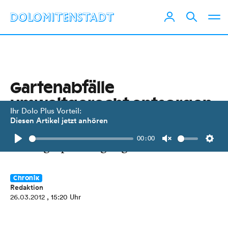
Gartenabfälle
umweltgerecht entsorgen
Ihr Dolo Plus Vorteil:
Diesen Artikel jetzt anhören
Das städtische Kompostierwerk hat
00:00
Anfang April länger geöffnet.
Play
Unmute
Setti
Chronik
Redaktion
26.03.2012
, 15:20 Uhr