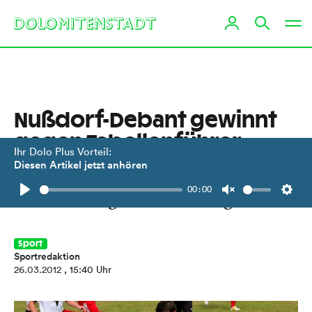
Nußdorf-Debant gewinnt
gegen Tabellenführer
Ihr Dolo Plus Vorteil:
Diesen Artikel jetzt anhören
Steinfeld ließ zum Saisonauftakt drei
00:00
Punkte im Aguntstadion liegen.
Play
Unmute
Setti
Sport
Sportredaktion
26.03.2012
, 15:40 Uhr