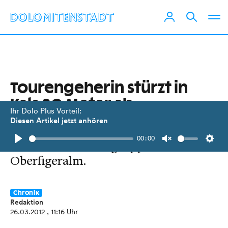
Tourengeherin stürzt in
Kals 80 Meter ab
Ihr Dolo Plus Vorteil:
Diesen Artikel jetzt anhören
Alpinunfall einer 12-köpfigen
00:00
deutschen Tourengruppe bei der
Play
Unmute
Setti
Oberfigeralm.
Chronik
Redaktion
26.03.2012
, 11:16 Uhr