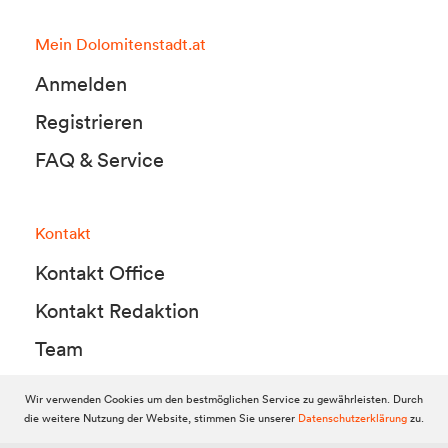
Mein Dolomitenstadt.at
Anmelden
Registrieren
FAQ & Service
Kontakt
Kontakt Office
Kontakt Redaktion
Team
Wir verwenden Cookies um den bestmöglichen Service zu gewährleisten. Durch
die weitere Nutzung der Website, stimmen Sie unserer
Datenschutzerklärung
zu.
© 2010-2026 Dolomitenstadt.at
Dolomitenstadt Media KG, Dolomitenstraße 1 / 7. Stock, 9900 Lienz,