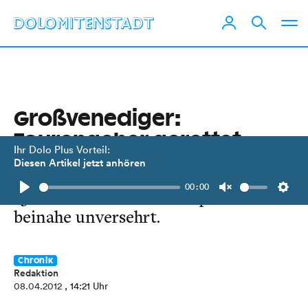
Großvenediger:
Tourengeher gerettet
Ihr Dolo Plus Vorteil:
Diesen Artikel jetzt anhören
Ungarischer Tourengeher überlebte
00:00
13 Stunden in Gletscherspalte
Play
Unmute
Setti
beinahe unversehrt.
Chronik
Redaktion
08.04.2012
, 14:21 Uhr