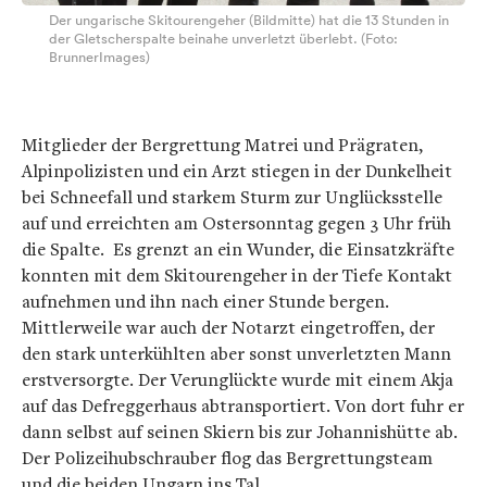
Der ungarische Skitourengeher (Bildmitte) hat die 13 Stunden in
der Gletscherspalte beinahe unverletzt überlebt. (Foto:
BrunnerImages)
Mitglieder der Bergrettung Matrei und Prägraten,
Alpinpolizisten und ein Arzt stiegen in der Dunkelheit
bei Schneefall und starkem Sturm zur Unglücksstelle
auf und erreichten am Ostersonntag gegen 3 Uhr früh
die Spalte. Es grenzt an ein Wunder, die Einsatzkräfte
konnten mit dem Skitourengeher in der Tiefe Kontakt
aufnehmen und ihn nach einer Stunde bergen.
Mittlerweile war auch der Notarzt eingetroffen, der
den stark unterkühlten aber sonst unverletzten Mann
erstversorgte. Der Verunglückte wurde mit einem Akja
auf das Defreggerhaus abtransportiert. Von dort fuhr er
dann selbst auf seinen Skiern bis zur Johannishütte ab.
Der Polizeihubschrauber flog das Bergrettungsteam
und die beiden Ungarn ins Tal.