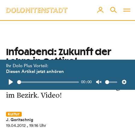
Infoabend: Zukunft der
Lehre in Osttirol
Ihr Dolo Plus Vorteil:
Diesen Artikel jetzt anhören
Experten der Wirtschaftskammer
00:00
referierten über Facharbeitermangel
Play
Unmute
Setti
im Bezirk. Video!
Kultur
J. Goritschnig
19.04.2012
, 19:16 Uhr