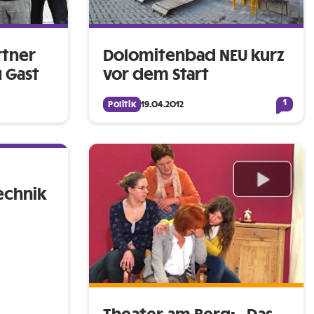
rtner
Dolomitenbad NEU kurz
 Gast
vor dem Start
1
Politik
19.04.2012
echnik