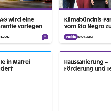
AG wird eine
Klimabündnis-Pa
rantie vorlegen
vom Rio Negro zu
6
04.2012
Politik
19.04.2012
le in Matrei
Haussanierung –
ndert
Förderung und T