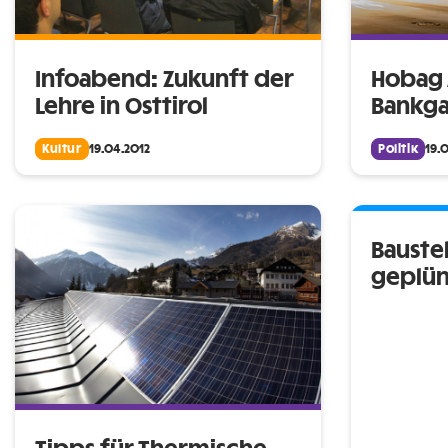
Infoabend: Zukunft der
Hobag 
Lehre in Osttirol
Bankga
Kultur
19.04.2012
Politik
19.
Baustel
geplü