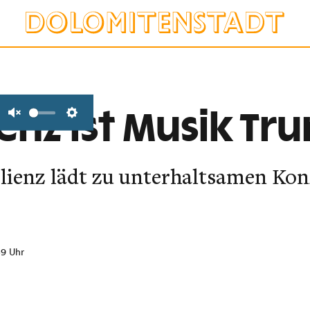
ienz ist Musik Tr
Unmute
Settings
lienz lädt zu unterhaltsamen Kon
59 Uhr