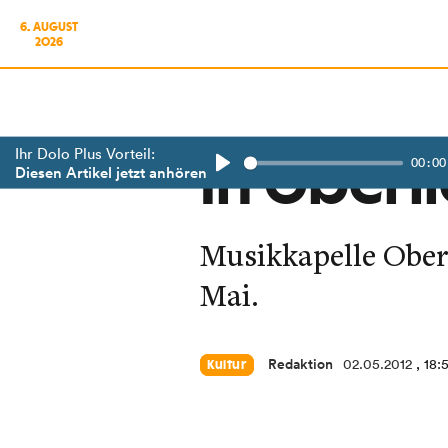
6. AUGUST
2026
Ihr Dolo Plus Vorteil:
00:00
In Oberl
Diesen Artikel jetzt anhören
Play
Musikkapelle Ober
Mai.
Redaktion
02.05.2012
, 18:
Kultur