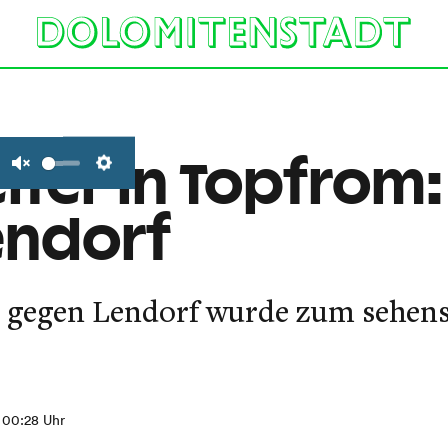
iter in Topfrom:
Unmute
Settings
endorf
" gegen Lendorf wurde zum sehen
, 00:28 Uhr