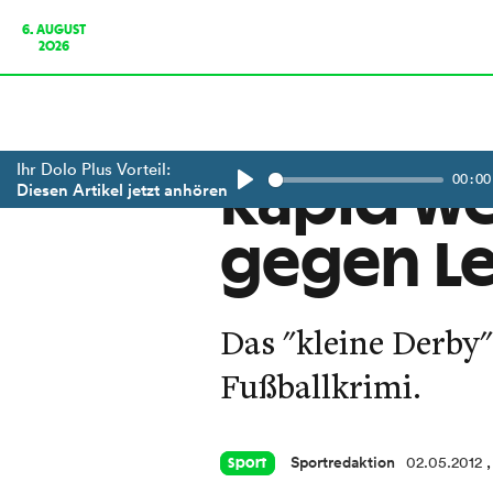
6. AUGUST
2026
Ihr Dolo Plus Vorteil:
00:00
Rapid we
Diesen Artikel jetzt anhören
Play
gegen L
Das "kleine Derby
Fußballkrimi.
Sportredaktion
02.05.2012
Sport