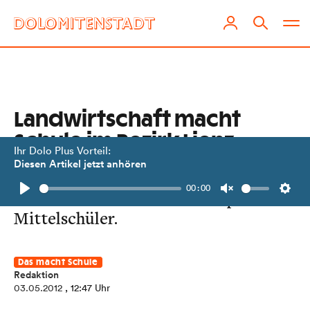
Landwirtschaft macht
Schule im Bezirk Lienz
Ihr Dolo Plus Vorteil:
Diesen Artikel jetzt anhören
Tiroler Bäuerinnen gestalten
00:00
Unterrichtsstunden für Haupt- und
Play
Unmute
Setti
Mittelschüler.
Das macht Schule
Redaktion
03.05.2012
, 12:47 Uhr