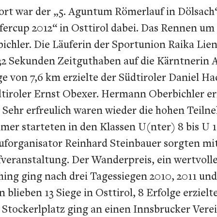
rt war der „5. Aguntum Römerlauf in Dölsach“
fercup 2012“ in Osttirol dabei. Das Rennen um
chler. Die Läuferin der Sportunion Raika Lien
 Sekunden Zeitguthaben auf die Kärntnerin An
 von 7,6 km erzielte der Südtiroler Daniel Hac
iroler Ernst Obexer. Hermann Oberbichler errei
. Sehr erfreulich waren wieder die hohen Teil
hmer starteten in den Klassen U(nter) 8 bis U
organisator Reinhard Steinbauer sorgten mit 
ufveranstaltung. Der Wanderpreis, ein wertvoll
ing ging nach drei Tagessiegen 2010, 2011 und
lieben 13 Siege in Osttirol, 8 Erfolge erzielt
 Stockerlplatz ging an einen Innsbrucker Vere