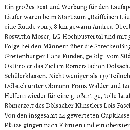
Ein großes Fest und Werbung für den Laufspo
Läufer waren beim Start zum „Raiffeisen Läu
eine Runde von 3,8 km gewann Andrea Oberbi
Roswitha Moser, LG Hochpustertal und mit 32
Folge bei den Männern über die Streckenlänge
Greifenburger Hans Funder, gefolgt vom Südt
Osttiroler das Ziel im Römerstadion Dölsach
Schülerklassen. Nicht weniger als 139 Teilne
Dölsach unter Obmann Franz Walder und Lauf
Helfern wieder für eine großartige, tolle La
Römerzeit des Dölsacher Künstlers Lois Fasch
Von den insgesamt 24 gewerteten Cupklassen b
Plätze gingen nach Kärnten und ein oberster