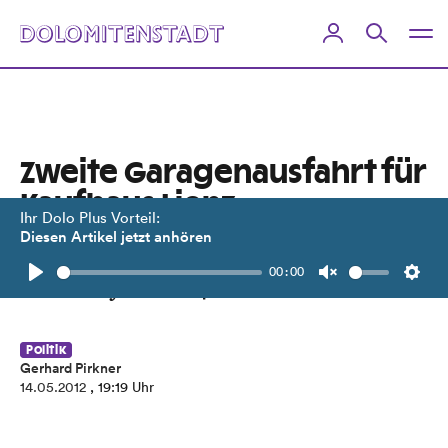
Zweite Garagenausfahrt für
Kaufhaus Lienz
Ihr Dolo Plus Vorteil:
Diesen Artikel jetzt anhören
Geplanter Eröffnungstermin für EKZ
00:00
auf Frühjahr 2014 verschoben.
Play
Unmute
Setti
Politik
Gerhard Pirkner
14.05.2012
, 19:19 Uhr