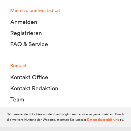
Mein Dolomitenstadt.at
Anmelden
Registrieren
FAQ & Service
Kontakt
Kontakt Office
Kontakt Redaktion
Team
Wir verwenden Cookies um den bestmöglichen Service zu gewährleisten. Durch
die weitere Nutzung der Website, stimmen Sie unserer
Datenschutzerklärung
zu.
© 2010-2026 Dolomitenstadt.at
Dolomitenstadt Media KG, Dolomitenstraße 1 / 7. Stock, 9900 Lienz,