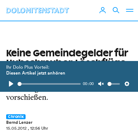
Keine Gemeindegelder für
Hubschrauber-Löschflüge
Ihr Dolo Plus Vorteil:
Diesen Artikel jetzt anhören
Osttirols Gemeinden brauchen bei
00:00
Löschflügen kein Geld mehr
Play
Unmute
Setti
vorschießen.
Chronik
Bernd Lenzer
15.05.2012
, 12:56 Uhr