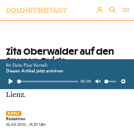
Zita Oberwalder auf den
Spuren Ovids
Ihr Dolo Plus Vorteil:
Diesen Artikel jetzt anhören
Vernissage am 18. Mai, 19.00 Uhr in
00:00
der Kunstwerkstatt der Lebenshilfe
Play
Unmute
Setti
Lienz.
Kultur
Redaktion
15.05.2012
, 11:37 Uhr