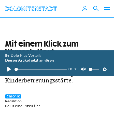
Mit einem Klick zum
Wunsch-Hort
Ihr Dolo Plus Vorteil:
Diesen Artikel jetzt anhören
Serviceangebot des Landes
00:00
vereinfacht Suche nach passender
Play
Unmute
Setti
Kinderbetreuungsstätte.
Chronik
Redaktion
03.01.2013
, 11:20 Uhr