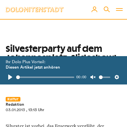
Silvesterparty auf dem
Johannesplatz. Slideshow!
Ihr Dolo Plus Vorteil:
Diesen Artikel jetzt anhören
"The Fush", "Fall in Waves" und DJ
00:00
Teemo heizten in Lienz ein.
Play
Unmute
Setti
Kultur
Redaktion
03.01.2013
, 13:13 Uhr
Silvester ist vorbei, das Feuerwerk verglüht, der