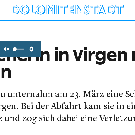
herin in Virgen 
Unmute
Settings
en
rau unternahm am 23. März eine Sc
rgen. Bei der Abfahrt kam sie in e
 und zog sich dabei eine Verletzu