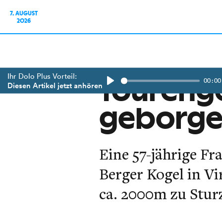
7. AUGUST
2026
Ihr Dolo Plus Vorteil:
00:00
Tourenge
Diesen Artikel jetzt anhören
Play
geborg
Eine 57-jährige F
Berger Kogel in Vi
ca. 2000m zu Sturz